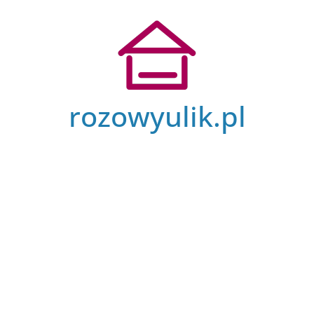
Przejdź
do
treści
rozowyulik.pl