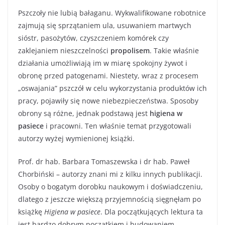
Pszczoły nie lubią bałaganu. Wykwalifikowane robotnice
zajmują się sprzątaniem ula, usuwaniem martwych
sióstr, pasożytów, czyszczeniem komórek czy
zaklejaniem nieszczelności
propolisem
. Takie właśnie
działania umożliwiają im w miarę spokojny żywot i
obronę przed patogenami. Niestety, wraz z procesem
„oswajania” pszczół w celu wykorzystania produktów ich
pracy, pojawiły się nowe niebezpieczeństwa. Sposoby
obrony są różne, jednak podstawą jest
higiena w
pasiece
i pracowni. Ten właśnie temat przygotowali
autorzy wyżej wymienionej książki.
Prof. dr hab. Barbara Tomaszewska i dr hab. Paweł
Chorbiński – autorzy znani mi z kilku innych publikacji.
Osoby o bogatym dorobku naukowym i doświadczeniu,
dlatego z jeszcze większą przyjemnością sięgnęłam po
książkę
Higiena w pasiece
. Dla początkujących lektura ta
jest bardzo dobrym początkiem i budowaniem