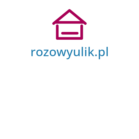
Przejdź
do
treści
rozowyulik.pl