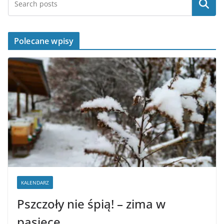
Szukaj
Polecane wpisy
KALENDARZ
Pszczoły nie śpią! – zima w
pasiece