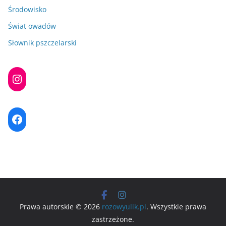
Środowisko
Świat owadów
Słownik pszczelarski
Instagram
Facebook
Prawa autorskie © 2026
rozowyulik.pl
. Wszystkie prawa
zastrzeżone.