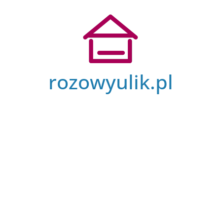
Przejdź
do
treści
rozowyulik.pl