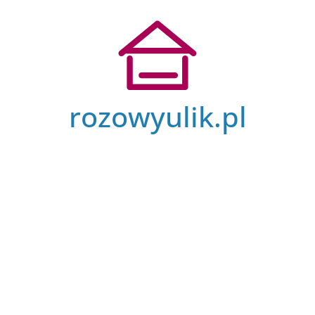
Przejdź
do
treści
rozowyulik.pl