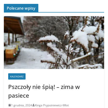
Polecane wpisy
KALENDARZ
Pszczoły nie śpią! – zima w
pasiece
1 grudnia, 2024
Kinga Pryputniewicz-Młot