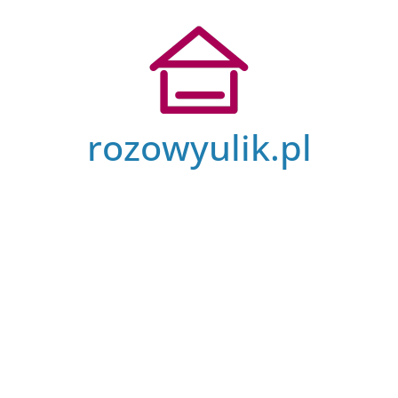
Przejdź
do
treści
rozowyulik.pl