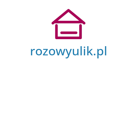
Przejdź
do
treści
rozowyulik.pl