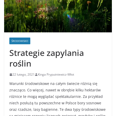
ŚRODOWISKO
Strategie zapylania
roślin
22 lutego, 2021
Kinga Pryputniewicz-Młot
Warunki środowiskowe na całym świecie różnią się
znacząco. Co więcej, nawet w obrębie kilku hektarów
różnice te mogą wyglądać spektakularnie. Za przykład
niech posłużą tu powszechne w Polsce bory sosnowe
oraz rzadsze, lasy bagienne. Te dwa typy środowiskowe
są miejscem rozwoju licznych zwierząt, grzybów i roślin.