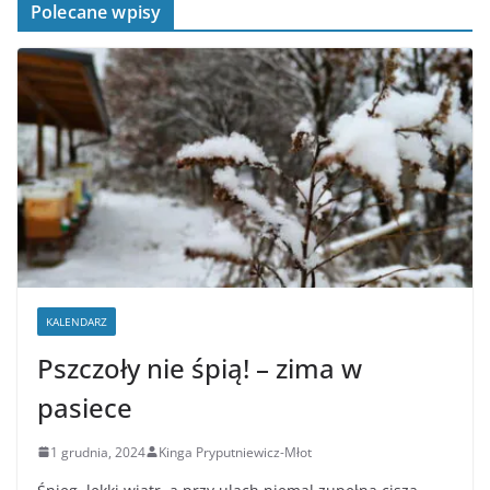
Polecane wpisy
KALENDARZ
Pszczoły nie śpią! – zima w
pasiece
1 grudnia, 2024
Kinga Pryputniewicz-Młot