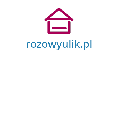
Przejdź
do
treści
rozowyulik.pl