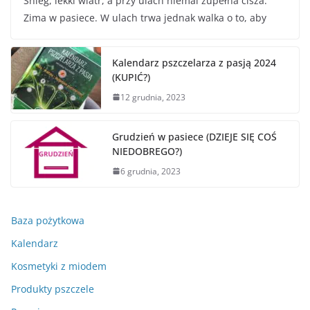
Śnieg, lekki wiatr, a przy ulach niemal zupełna cisza.
Zima w pasiece. W ulach trwa jednak walka o to, aby
Kalendarz pszczelarza z pasją 2024
(KUPIĆ?)
12 grudnia, 2023
Grudzień w pasiece (DZIEJE SIĘ COŚ
NIEDOBREGO?)
6 grudnia, 2023
Baza pożytkowa
Kalendarz
Kosmetyki z miodem
Produkty pszczele