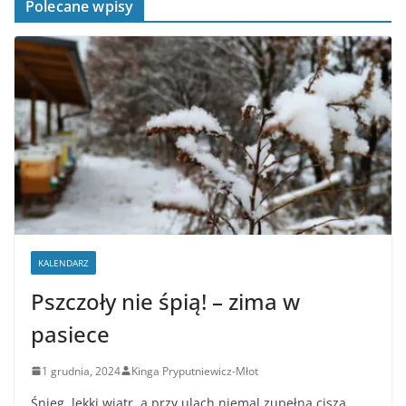
Polecane wpisy
KALENDARZ
Pszczoły nie śpią! – zima w
pasiece
1 grudnia, 2024
Kinga Pryputniewicz-Młot
Śnieg, lekki wiatr, a przy ulach niemal zupełna cisza.