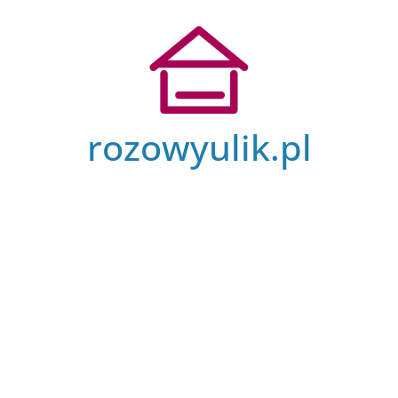
Przejdź
do
treści
rozowyulik.pl