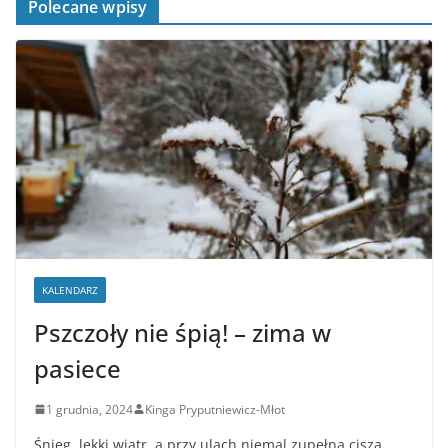
Polecane wpisy
KALENDARZ
Pszczoły nie śpią! – zima w
pasiece
1 grudnia, 2024
Kinga Pryputniewicz-Młot
Śnieg, lekki wiatr, a przy ulach niemal zupełna cisza.