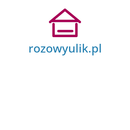
Przejdź
do
treści
rozowyulik.pl