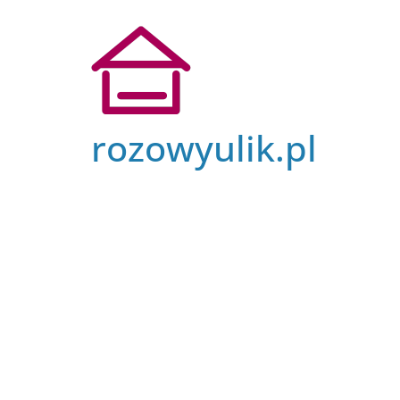
Przejdź
do
treści
rozowyulik.pl