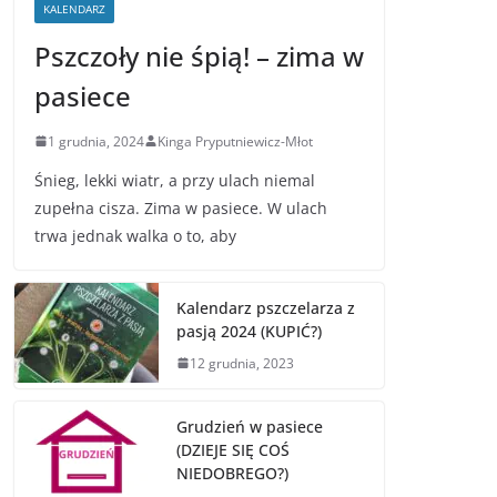
KALENDARZ
Pszczoły nie śpią! – zima w
pasiece
1 grudnia, 2024
Kinga Pryputniewicz-Młot
Śnieg, lekki wiatr, a przy ulach niemal
zupełna cisza. Zima w pasiece. W ulach
trwa jednak walka o to, aby
Kalendarz pszczelarza z
pasją 2024 (KUPIĆ?)
12 grudnia, 2023
Grudzień w pasiece
(DZIEJE SIĘ COŚ
NIEDOBREGO?)