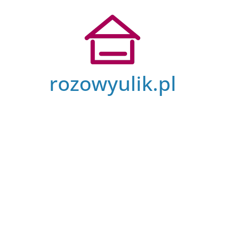
Przejdź
do
treści
rozowyulik.pl