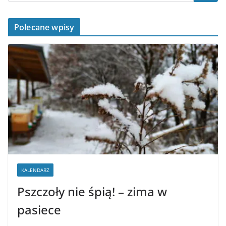
Polecane wpisy
KALENDARZ
Pszczoły nie śpią! – zima w
pasiece