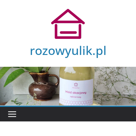
Przejdź
do
treści
rozowyulik.pl