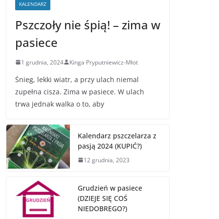
KALENDARZ
Pszczoły nie śpią! – zima w
pasiece
1 grudnia, 2024
Kinga Pryputniewicz-Młot
Śnieg, lekki wiatr, a przy ulach niemal
zupełna cisza. Zima w pasiece. W ulach
trwa jednak walka o to, aby
Kalendarz pszczelarza z
pasją 2024 (KUPIĆ?)
12 grudnia, 2023
Grudzień w pasiece
(DZIEJE SIĘ COŚ
NIEDOBREGO?)