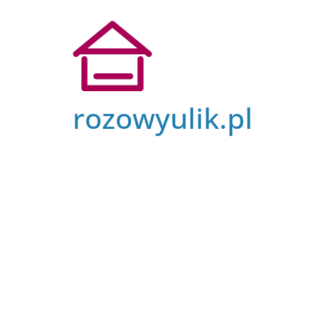
Przejdź
do
treści
rozowyulik.pl