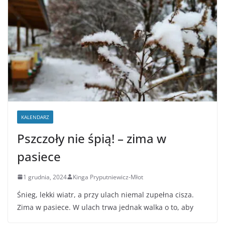
KALENDARZ
Pszczoły nie śpią! – zima w
pasiece
1 grudnia, 2024
Kinga Pryputniewicz-Młot
Śnieg, lekki wiatr, a przy ulach niemal zupełna cisza.
Zima w pasiece. W ulach trwa jednak walka o to, aby