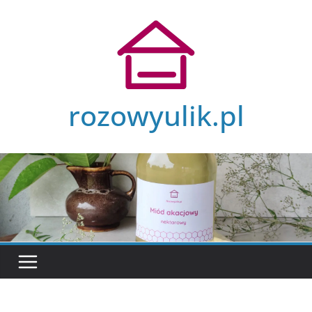
Przejdź
do
treści
rozowyulik.pl