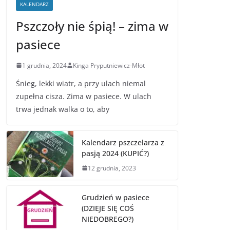
KALENDARZ
Pszczoły nie śpią! – zima w
pasiece
1 grudnia, 2024
Kinga Pryputniewicz-Młot
Śnieg, lekki wiatr, a przy ulach niemal
zupełna cisza. Zima w pasiece. W ulach
trwa jednak walka o to, aby
Kalendarz pszczelarza z
pasją 2024 (KUPIĆ?)
12 grudnia, 2023
Grudzień w pasiece
(DZIEJE SIĘ COŚ
NIEDOBREGO?)