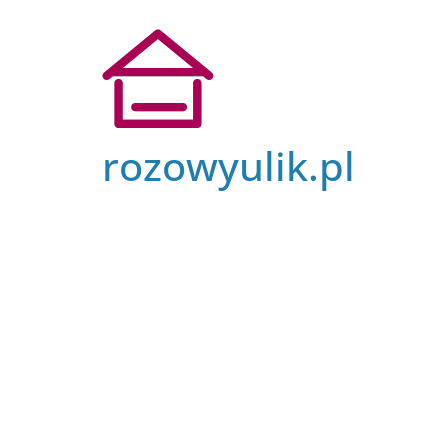
Przejdź
do
treści
rozowyulik.pl