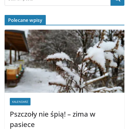
Polecane wpisy
KALENDARZ
Pszczoły nie śpią! – zima w
pasiece