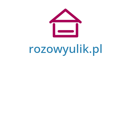
Przejdź
do
treści
rozowyulik.pl