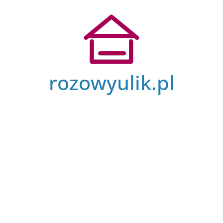
Przejdź
do
treści
rozowyulik.pl