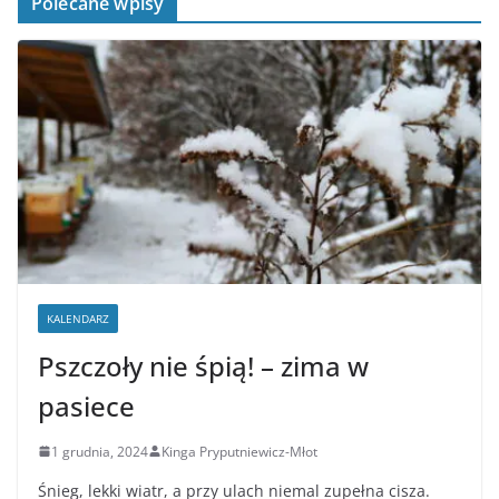
Polecane wpisy
KALENDARZ
Pszczoły nie śpią! – zima w
pasiece
1 grudnia, 2024
Kinga Pryputniewicz-Młot
Śnieg, lekki wiatr, a przy ulach niemal zupełna cisza.