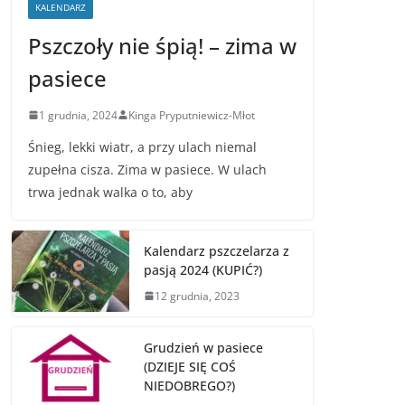
KALENDARZ
Pszczoły nie śpią! – zima w
pasiece
1 grudnia, 2024
Kinga Pryputniewicz-Młot
Śnieg, lekki wiatr, a przy ulach niemal
zupełna cisza. Zima w pasiece. W ulach
trwa jednak walka o to, aby
Kalendarz pszczelarza z
pasją 2024 (KUPIĆ?)
12 grudnia, 2023
Grudzień w pasiece
(DZIEJE SIĘ COŚ
NIEDOBREGO?)