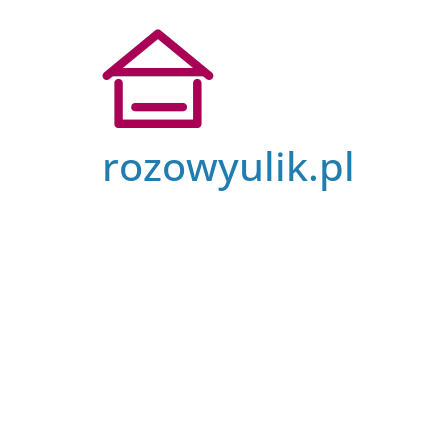
Przejdź
do
treści
rozowyulik.pl