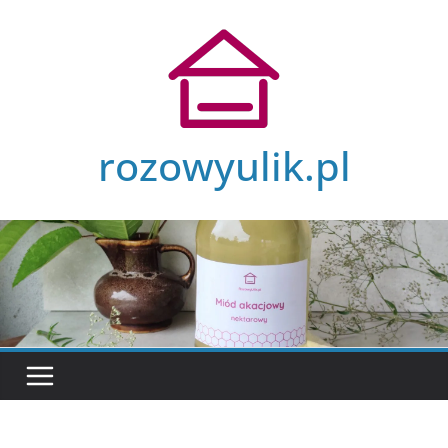
Przejdź
do
treści
rozowyulik.pl