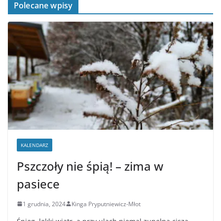
Polecane wpisy
KALENDARZ
Pszczoły nie śpią! – zima w
pasiece
1 grudnia, 2024
Kinga Pryputniewicz-Młot