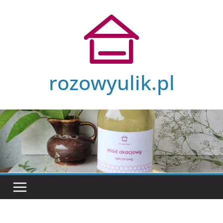
Przejdź
do
treści
rozowyulik.pl