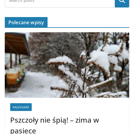
Szukaj
Polecane wpisy
KALENDARZ
Pszczoły nie śpią! – zima w
pasiece