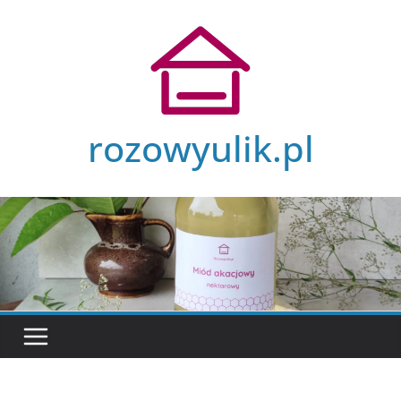
Przejdź
do
treści
rozowyulik.pl