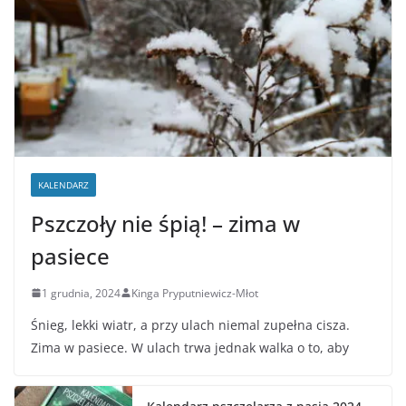
KALENDARZ
Pszczoły nie śpią! – zima w
pasiece
1 grudnia, 2024
Kinga Pryputniewicz-Młot
Śnieg, lekki wiatr, a przy ulach niemal zupełna cisza.
Zima w pasiece. W ulach trwa jednak walka o to, aby