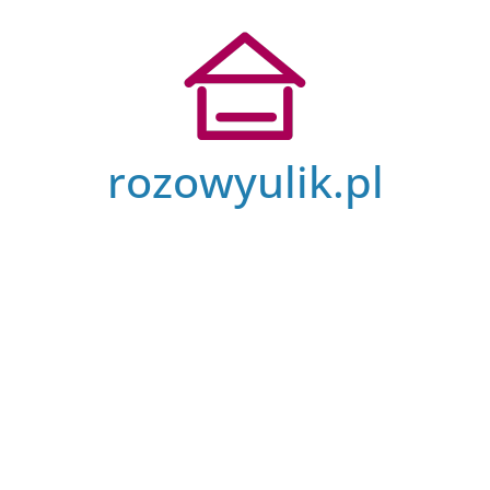
Przejdź
do
treści
rozowyulik.pl