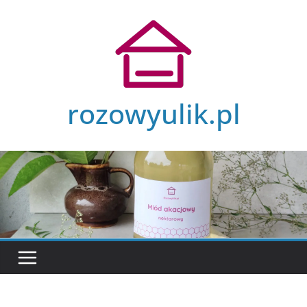
Przejdź
do
treści
rozowyulik.pl