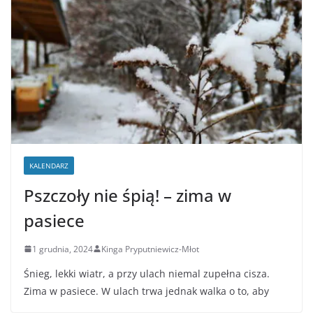
KALENDARZ
Pszczoły nie śpią! – zima w
pasiece
1 grudnia, 2024
Kinga Pryputniewicz-Młot
Śnieg, lekki wiatr, a przy ulach niemal zupełna cisza.
Zima w pasiece. W ulach trwa jednak walka o to, aby