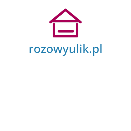
Przejdź
do
treści
rozowyulik.pl