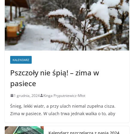
KALENDARZ
Pszczoły nie śpią! – zima w
pasiece
1 grudnia, 2024
Kinga Pryputniewicz-Młot
Śnieg, lekki wiatr, a przy ulach niemal zupełna cisza.
Zima w pasiece. W ulach trwa jednak walka o to, aby
Kalendarz pszczelarza z pasją 2024