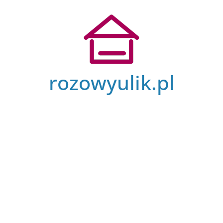
Przejdź
do
treści
rozowyulik.pl