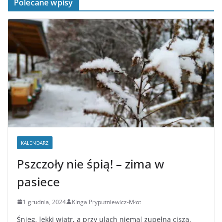
Polecane wpisy
KALENDARZ
Pszczoły nie śpią! – zima w
pasiece
1 grudnia, 2024
Kinga Pryputniewicz-Młot
Śnieg, lekki wiatr, a przy ulach niemal zupełna cisza.