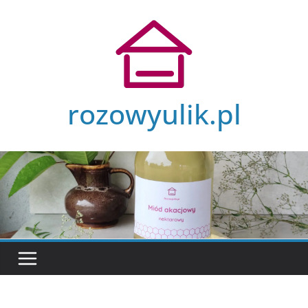
Przejdź
do
treści
rozowyulik.pl