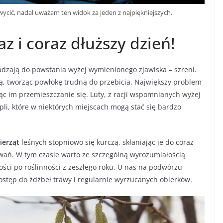
hwycić, nadal uważam ten widok za jeden z najpiękniejszych.
az i coraz dłuższy dzień!
dzają do powstania wyżej wymienionego zjawiska – szreni.
ą, tworząc powłokę trudną do przebicia. Największy problem
jąc im przemieszczanie się. Luty, z racji wspomnianych wyżej
i, które w niektórych miejscach mogą stać się bardzo
ierząt
leśnych stopniowo się kurczą, skłaniając je do coraz
wań. W tym czasie warto ze szczególną wyrozumiałością
ości po roślinności z zeszłego roku. U nas na podwórzu
ostęp do źdźbeł trawy i regularnie wyrzucanych obierków.