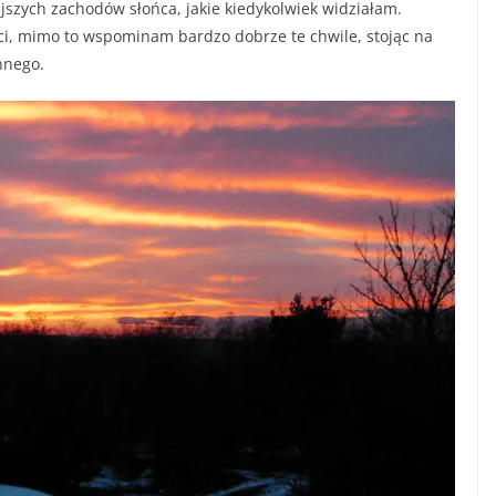
ejszych zachodów słońca, jakie kiedykolwiek widziałam.
ości, mimo to wspominam bardzo dobrze te chwile, stojąc na
nnego.