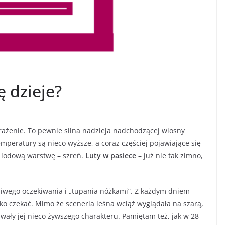
ę dzieje?
wrażenie. To pewnie silna nadzieja nadchodzącej wiosny
Temperatury są nieco wyższe, a coraz częściej pojawiające się
ą lodową warstwę – szreń.
Luty w pasiece
– już nie tak zimno,
liwego oczekiwania i „tupania nóżkami”. Z każdym dniem
ylko czekać. Mimo że sceneria leśna wciąż wyglądała na szarą,
awały jej nieco żywszego charakteru. Pamiętam też, jak w 28