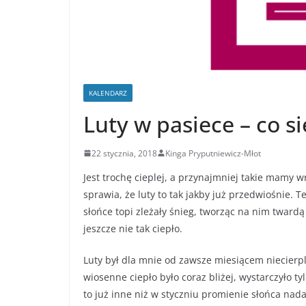
KALENDARZ
Luty w pasiece – co si
22 stycznia, 2018
Kinga Pryputniewicz-Młot
Jest trochę cieplej, a przynajmniej takie mamy 
sprawia, że luty to tak jakby już przedwiośnie. 
słońce topi zleżały śnieg, tworząc na nim tward
jeszcze nie tak ciepło.
Luty był dla mnie od zawsze miesiącem niecierp
wiosenne ciepło było coraz bliżej, wystarczyło t
to już inne niż w styczniu promienie słońca nad