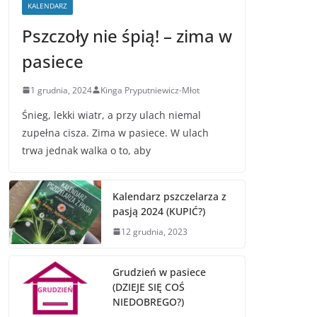
KALENDARZ
Pszczoły nie śpią! – zima w
pasiece
1 grudnia, 2024
Kinga Pryputniewicz-Młot
Śnieg, lekki wiatr, a przy ulach niemal
zupełna cisza. Zima w pasiece. W ulach
trwa jednak walka o to, aby
Kalendarz pszczelarza z
pasją 2024 (KUPIĆ?)
12 grudnia, 2023
Grudzień w pasiece
(DZIEJE SIĘ COŚ
NIEDOBREGO?)