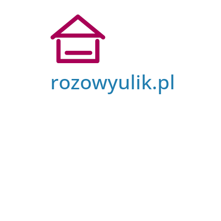
Przejdź
do
treści
rozowyulik.pl