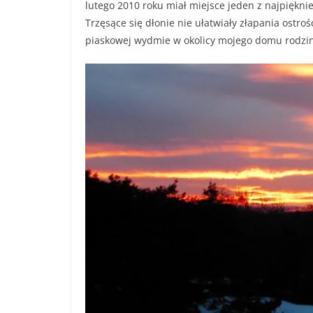
lutego 2010 roku miał miejsce jeden z najpiękni
Trzęsące się dłonie nie ułatwiały złapania ostr
piaskowej wydmie w okolicy mojego domu rodzi