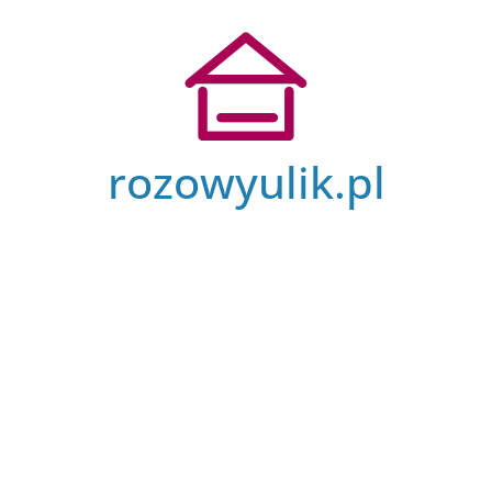
Przejdź
do
treści
rozowyulik.pl