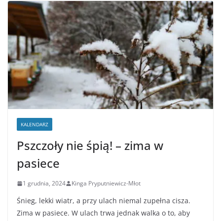
KALENDARZ
Pszczoły nie śpią! – zima w
pasiece
1 grudnia, 2024
Kinga Pryputniewicz-Młot
Śnieg, lekki wiatr, a przy ulach niemal zupełna cisza.
Zima w pasiece. W ulach trwa jednak walka o to, aby