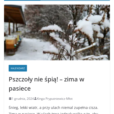
KALENDARZ
Pszczoły nie śpią! – zima w
pasiece
1 grudnia, 2024
Kinga Pryputniewicz-Młot
Śnieg, lekki wiatr, a przy ulach niemal zupełna cisza.
Zima w pasiece. W ulach trwa jednak walka o to, aby