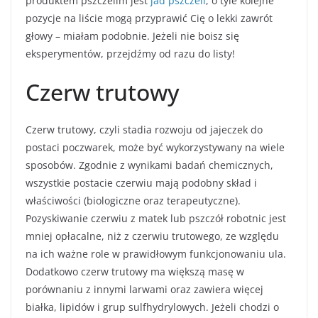
produktem pszczelim jest
jad pszczeli
, o tyle kolejne
pozycje na liście mogą przyprawić Cię o lekki zawrót
głowy – miałam podobnie. Jeżeli nie boisz się
eksperymentów, przejdźmy od razu do listy!
Czerw trutowy
Czerw trutowy, czyli stadia rozwoju od jajeczek do
postaci poczwarek, może być wykorzystywany na wiele
sposobów. Zgodnie z wynikami badań chemicznych,
wszystkie postacie czerwiu mają podobny skład i
właściwości (biologiczne oraz terapeutyczne).
Pozyskiwanie czerwiu z matek lub pszczół robotnic jest
mniej opłacalne, niż z czerwiu trutowego, ze względu
na ich ważne role w prawidłowym funkcjonowaniu ula.
Dodatkowo czerw trutowy ma większą masę w
porównaniu z innymi larwami oraz zawiera więcej
białka, lipidów i grup sulfhydrylowych. Jeżeli chodzi o