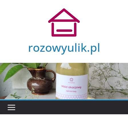
Przejdź
do
treści
rozowyulik.pl