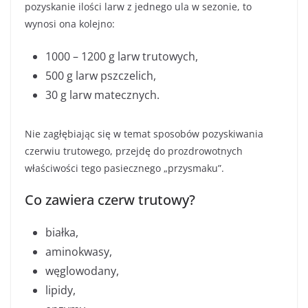
pozyskanie ilości larw z jednego ula w sezonie, to
wynosi ona kolejno:
1000 – 1200 g larw trutowych,
500 g larw pszczelich,
30 g larw matecznych.
Nie zagłębiając się w temat sposobów pozyskiwania
czerwiu trutowego, przejdę do prozdrowotnych
właściwości tego pasiecznego „przysmaku”.
Co zawiera czerw trutowy?
białka,
aminokwasy,
węglowodany,
lipidy,