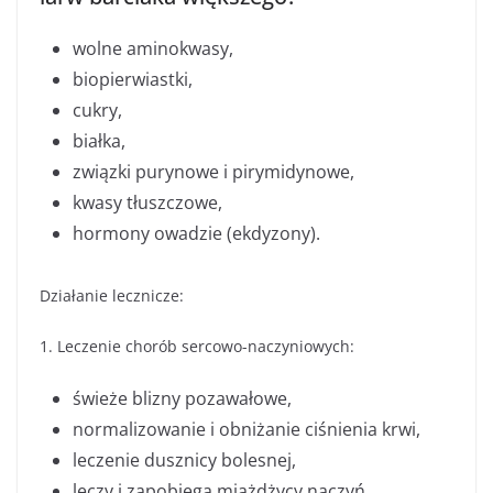
wolne aminokwasy,
biopierwiastki,
cukry,
białka,
związki purynowe i pirymidynowe,
kwasy tłuszczowe,
hormony owadzie (ekdyzony).
Działanie lecznicze:
1. Leczenie chorób sercowo-naczyniowych:
świeże blizny pozawałowe,
normalizowanie i obniżanie ciśnienia krwi,
leczenie dusznicy bolesnej,
leczy i zapobiega miażdżycy naczyń