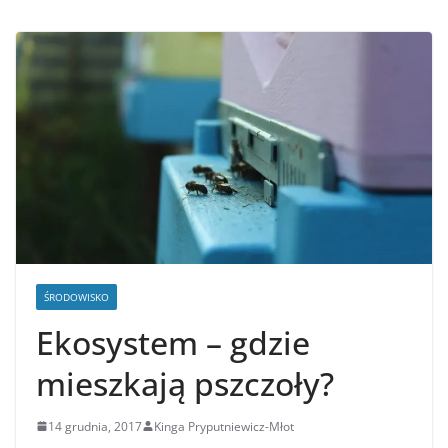
ŚRODOWISKO
Ekosystem – gdzie
mieszkają pszczoły?
14 grudnia, 2017
Kinga Pryputniewicz-Młot