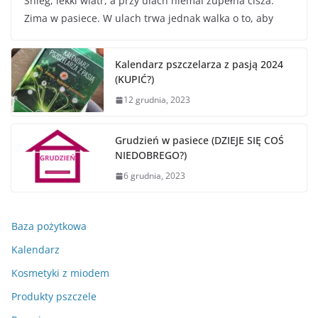
Śnieg, lekki wiatr, a przy ulach niemal zupełna cisza.
Zima w pasiece. W ulach trwa jednak walka o to, aby
Kalendarz pszczelarza z pasją 2024
(KUPIĆ?)
12 grudnia, 2023
Grudzień w pasiece (DZIEJE SIĘ COŚ
NIEDOBREGO?)
6 grudnia, 2023
Baza pożytkowa
Kalendarz
Kosmetyki z miodem
Produkty pszczele