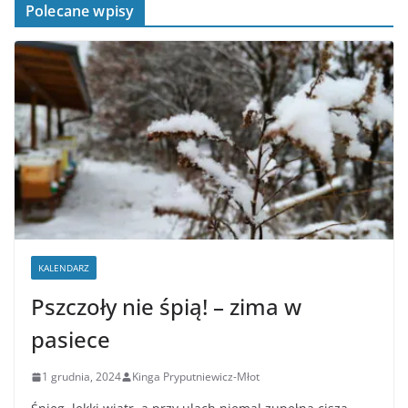
Polecane wpisy
KALENDARZ
Pszczoły nie śpią! – zima w
pasiece
1 grudnia, 2024
Kinga Pryputniewicz-Młot