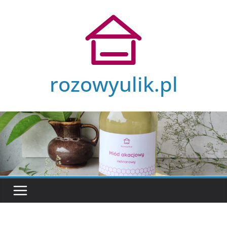
Przejdź
do
treści
rozowyulik.pl